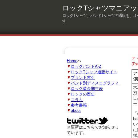
ロックTシャツマニアッ
ロックTシャツ、バンドTシャツの通販を、オ
す
ア・
Home
へ
(T
▼
ロックバンドA-Z
▼
ロックTシャツ通販サイト
ア
▼
ブランド索引
:
▼
バンド別ディスコグラフィ
大
▼
ロック黄金期年表
抱
▼
ロックの歴史
こ
▼
コラム
ー
▼
参考書籍
▼
about
「
h
い
※更新はこちらでお知らせし
に
ています。
採