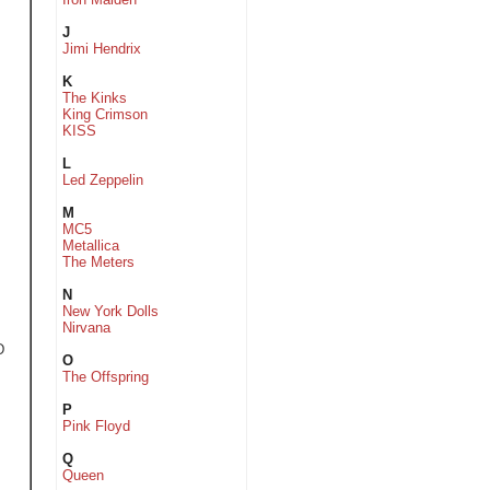
J
Jimi Hendrix
K
The Kinks
King Crimson
KISS
L
Led Zeppelin
M
MC5
Metallica
The Meters
N
New York Dolls
Nirvana
D
O
The Offspring
P
Pink Floyd
Q
Queen