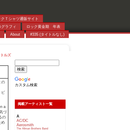
ックＴシャツ通販サイト
コグラフィ
ロック黄金期 年表
About
#335 (タイトルなし)
ビートルズ
との
カスタム検索
、ビ
掲載アーティスト一覧
n a
に気づ
A
るの
AC/DC
ため
Aerosmith
The Allman Brothers Band