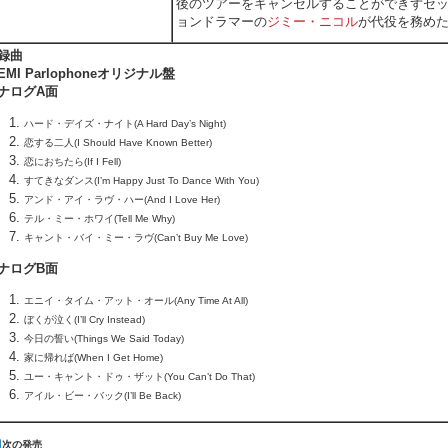
後のツアーをキャンセルすることができずセ
ョンドラマーの
ジミー・ニコル
が代役を務め
録曲
EMI Parlophoneオリジナル盤
ナログA面
ハード・デイズ・ナイト(A Hard Day’s Night)
恋する二人(I Should Have Known Better)
恋におちたら(If I Fell)
すてきなダンス(I’m Happy Just To Dance With You)
アンド・アイ・ラヴ・ハー(And I Love Her)
テル・ミー・ホワイ(Tell Me Why)
キャント・バイ・ミー・ラヴ(Can’t Buy Me Love)
ナログB面
エニイ・タイム・アット・オール(Any Time At All)
ぼくが泣く(I’ll Cry Instead)
今日の誓い(Things We Said Today)
家に帰れば(When I Get Home)
ユー・キャント・ドゥ・ザット(You Can’t Do That)
アイル・ビー・バック(I’ll Be Back)
次の発売