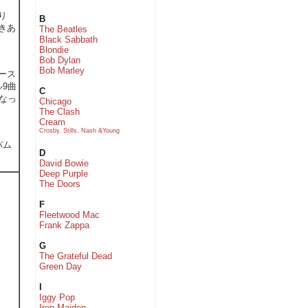
り
B
書きあ
The Beatles
Black Sabbath
Blondie
Bob Dylan
Bob Marley
リース
9曲
C
なっ
Chicago
The Clash
Cream
Crosby, Stills, Nash &Young
バム
D
David Bowie
Deep Purple
The Doors
F
Fleetwood Mac
Frank Zappa
G
The Grateful Dead
Green Day
I
Iggy Pop
Iron Maiden