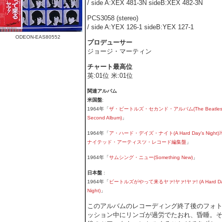
/ side A:XEX 481-3N sideB:XEX 482-3N
PCS3058 (stereo)
/ side A:YEX 126-1 sideB:YEX 127-1
ODEON-EAS80552
プロデューサー
ジョージ・マーティン
チャート最高位
英:01位 米:01位
関連アルバム
米国盤
:
1964年「
ザ・ビートルズ・セカンド・アルバム(The Beatles
Second Album)
」
1964年「
ア・ハード・デイズ・ナイト(A Hard Day’s Night
ナイテッド・アーティスツ・レコード編集盤
」
1964年「
サムシング・ニュー(Something New)
」
日本盤
:
1964年「
ビートルズがやって来るヤァ!ヤァ!ヤァ! (A Hard Da
Night)
」
このアルバムのレコーディング終了後のフォ
ッション中にリンゴが過労でたおれ、昏睡。