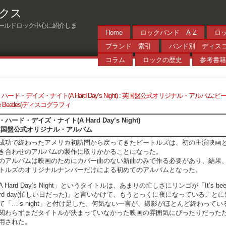
クス
ールドロック中心に紹介しま
Home
ロックバンド A-Z
ロ
ブランド 索引
バンド別 ディス
コラム
ロックの歴史
参考書籍
ハード・デイズ・ナイト(A Hard Day’s Night) : 英国盤公式オリジナル・アルバム:
he Beatles)ディスコグラフィ
・ハード・デイズ・ナイト(A Hard Day’s Night)
英国盤公式オリジナル・アルバム
成功で終わったアメリカ初訪問から戻ってきたビートルズは、初の主演映画
き合わせのアルバムの製作に取りかかることになった。
のアルバムは映画のためにカバー曲のない新曲のみで作る必要があり、結果
トルズのオリジナルナンバーだけによる初めてのアルバムとなった。
A Hard Day’s Night」というタイトルは、あまりの忙しさにリンゴが「It’s bee
ard day(忙しい日だった)」と言いかけて、もうとっくに夜になっていること
て「…’s night」と付け足した、何気ない一言が、撮影がほとんど終わってい
関わらずまだタイトルが決まっていなかった映画の雰囲気にぴったりだった
用された。