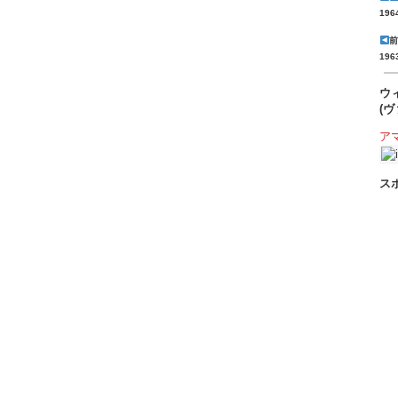
19
19
ウィ
(
アマ
ス