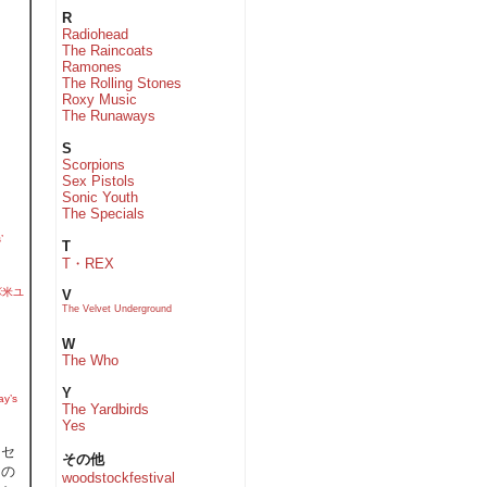
R
Radiohead
The Raincoats
Ramones
The Rolling Stones
Roxy Music
The Runaways
S
Scorpions
Sex Pistols
Sonic Youth
The Specials
’
T
T・REX
)※米ユ
V
The Velvet Underground
W
The Who
Y
y’s
The Yardbirds
Yes
トセ
その他
その
woodstockfestival