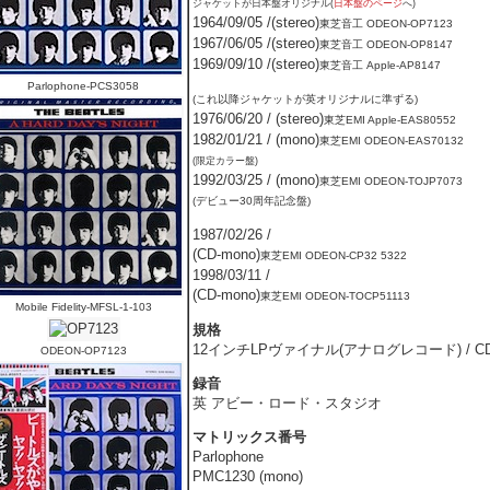
ジャケットが日本盤オリジナル(
日本盤のページ
へ)
1964/09/05 /(stereo)
東芝音工 ODEON-OP7123
1967/06/05 /(stereo)
東芝音工 ODEON-OP8147
1969/09/10 /(stereo)
東芝音工 Apple-AP8147
Parlophone-PCS3058
(これ以降ジャケットが英オリジナルに準ずる)
1976/06/20 / (stereo)
東芝EMI Apple-EAS80552
1982/01/21 / (mono)
東芝EMI ODEON-EAS70132
(限定カラー盤)
1992/03/25 / (mono)
東芝EMI ODEON-TOJP7073
(デビュー30周年記念盤)
1987/02/26 /
(CD-mono)
東芝EMI ODEON-CP32 5322
1998/03/11 /
(CD-mono)
東芝EMI ODEON-TOCP51113
Mobile Fidelity-MFSL-1-103
規格
12インチLPヴァイナル(アナログレコード) / C
ODEON-OP7123
録音
英 アビー・ロード・スタジオ
マトリックス番号
Parlophone
PMC1230 (mono)