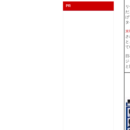
PR
リ
だ
げ
タ
米U
さ
と
て
日
ジ
と