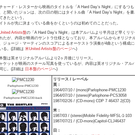
チャード・レスターから映画のタイトルを「A Hard Day’s Night」にするつも
、と聞いたジョンは、次の日の朝にはタイトル曲「A Hard Day’s Night」を
てきたという。
イトルが先に決まっている曲をかくというのは初めてのことだった。
nited Artists盤
の「A Hard Day’s Night」は本アルバムより半月ほど早くリ
れたが、内容が映画のサントラ仕様となっており、本アルバムからオリジナル
、ジョージ・マーティンのスコアによるオーケストラ演奏が4曲という構成に
いる。(詳細は
米United Artists盤のページ
へ)
本盤は英オリジナルアルバムより2ヶ月後にリリース。
ャケットが映画のスチール写真を使っているが、内容は英オリジナル・アル
同じ。(詳細は
日本盤のページ
へ)
リリース / レーベル
英：
Parlophone-PMC1230
1964/07/10 / (mono)Parlophone-PMC1230
1964/07/10 / (stereo)Parlophone-PCS3058
Parlophone-PMC1230-back
1987/02/26 / (CD-mono) CDP 7 46437 2(CD)
米：
1987/03 / (stereo)Mobile Fidelity-MFSL-1-103
1987/07/21 / (CD-mono)Capitol-CLJ46437
日：