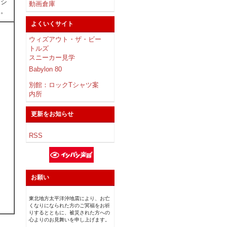
ッシ
動画倉庫
た。
よくいくサイト
ウィズアウト・ザ・ビー
トルズ
スニーカー見学
Babylon 80
別館：ロックTシャツ案
内所
更新をお知らせ
RSS
お願い
東北地方太平洋沖地震により、お亡
くなりになられた方のご冥福をお祈
りするとともに、被災された方への
心よりのお見舞いを申し上げます。