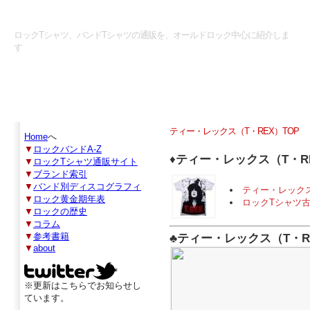
ロックTシャツマニアックス
ロックTシャツ、バンドTシャツの通販を、オールドロック中心に紹介しま
す
ティー・レックス（T・REX）TOP
Home
へ
▼
ロックバンドA-Z
♦
ティー・レックス（T・R
▼
ロックTシャツ通販サイト
▼
ブランド索引
▼
バンド別ディスコグラフィ
ティー・レックス
▼
ロック黄金期年表
ロックTシャツ
▼
ロックの歴史
▼
コラム
▼
参考書籍
♣
ティー・レックス（T・R
▼
about
※更新はこちらでお知らせし
ています。