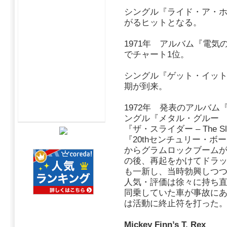
シングル『ライド・ア・ホ
がるヒットとなる。
1971年 アルバム『電気の武者 
でチャート1位。
シングル『ゲット・イット
期が到来。
1972年 発表のアルバム『ザ
ングル『メタル・グルー -M
『ザ・スライダー – The S
『20thセンチュリー・ボ
からグラムロックブーム
の後、再起をかけてドラ
も一新し、当時勃興しつ
人気・評価は徐々に持ち
同乗していた車が事故にあい
は活動に終止符を打った
Mickey Finn’s T. Rex