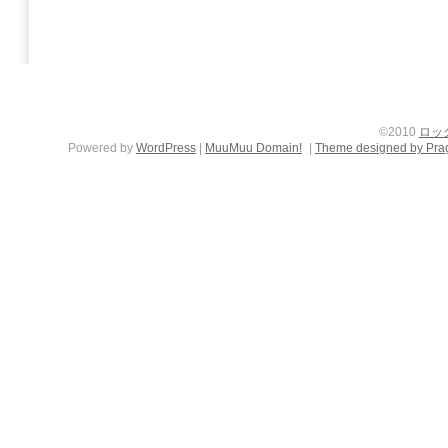
©2010
ロッ
Powered by
WordPress
|
MuuMuu Domain!
|
Theme designed by Pra