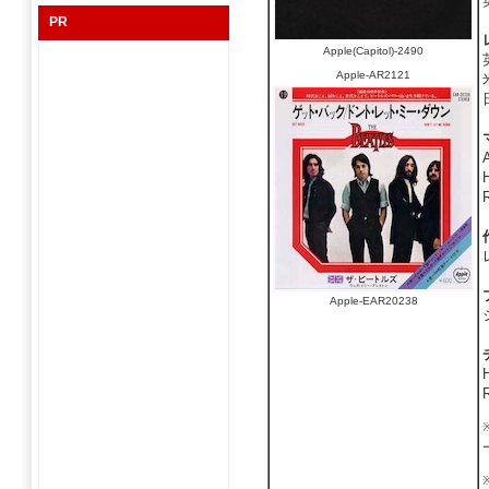
PR
Apple(Capitol)-2490
Apple-AR2121
Apple-EAR20238
※