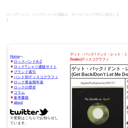
ロックTシャツマニアックス
ロックTシャツ、バンドTシャツの通販を、オールドロック中心に紹介しま
す
ゲット・バック / ドント・レット・ミー・ダウン 
Home
へ
Beatles)ディスコグラフィ
▼
ロックバンドA-Z
▼
ロックTシャツ通販サイト
ゲット・バック / ドント
▼
ブランド索引
(Get Back/Don’t Let M
▼
バンド別ディスコグラフィ
▼
ロック黄金期年表
Apple(Parlophone)-R5777
▼
ロックの歴史
▼
コラム
▼
参考書籍
▼
about
※更新はこちらでお知らせし
ています。