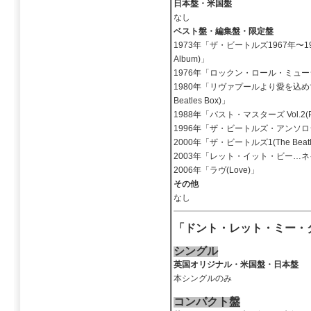
日本盤・米国盤
なし
ベスト盤・編集盤・限定盤
1973年「ザ・ビートルズ1967年〜1970年-通
Album)」
1976年「ロックン・ロール・ミュージック(R
1980年「リヴァプールより愛を込めて ザ
Beatles Box)」
1988年「パスト・マスターズ Vol.2(Past 
1996年「ザ・ビートルズ・アンソロジー3(
2000年「ザ・ビートルズ1(The Beatl
2003年「レット・イット・ビー…ネイキッド
2006年「ラヴ(Love)」
その他
なし
「ドント・レット・ミー・
シングル
英国オリジナル・米国盤・日本盤
本シングルのみ
コンパクト盤