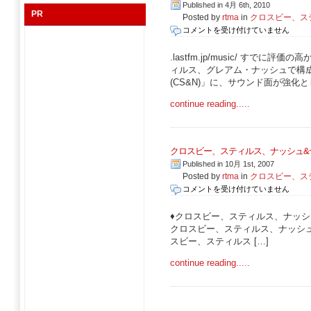
Published in 4月 6th, 2010
ッ
PR
Posted by
rtma
in
クロスビー、ステ
シ
ク
コメントを受け付けていません
ュ
ロ
&
ス
.lastfm.jp/music/ す
ヤ
ビ
ィルス、グレアム・ナッシュで構
ン
ー、
(CS&N)」に、サウンド面が強化とし
グ
ス
（CSN&Y）
continue reading.....
テ
ロ
ィ
ッ
ル
ク
ス、
T
クロスビー、スティルス、ナッシュ&ヤ
ナ
シ
Published in 10月 1st, 2007
ッ
ャ
Posted by
rtma
in
クロスビー、ステ
シ
ツ・
ク
コメントを受け付けていません
ュ
バ
ロ
&
ン
ス
♦クロスビー、スティルス、ナッシ
ヤ
ド
ビ
クロスビー、スティルス、ナッシュ
ン
T
ー、
スビー、スティルス […]
グ
シ
ス
（CSN&Y）-
ャ
continue reading.....
テ
コ
ツ
ィ
ラ
通
ル
ム
販
ス、
は
最