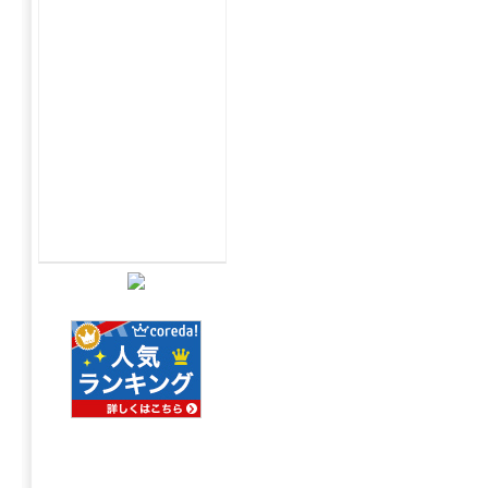
ナ
新
ッ
入
シ
荷
ュ
情
&
報
ヤ
は
ン
グ
（CSN&Y）
TOP
は