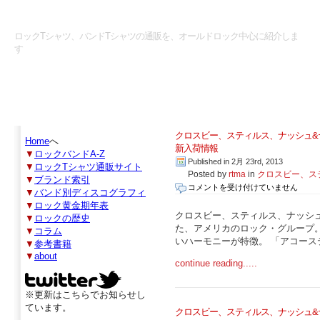
ロックTシャツマニアックス
ロックTシャツ、バンドTシャツの通販を、オールドロック中心に紹介しま
す
クロスビー、スティルス、ナッシュ&ヤ
Home
へ
新入荷情報
▼
ロックバンドA-Z
Published in 2月 23rd, 2013
▼
ロックTシャツ通販サイト
Posted by
rtma
in
クロスビー、ステ
▼
ブランド索引
ク
コメントを受け付けていません
▼
バンド別ディスコグラフィ
ロ
▼
ロック黄金期年表
ス
クロスビー、スティルス、ナッシュ&
▼
ロックの歴史
ビ
た、アメリカのロック・グループ
▼
コラム
ー、
いハーモニーが特徴。 「アコーステ
▼
参考書籍
ス
▼
about
continue reading.....
テ
ィ
ル
※更新はこちらでお知らせし
ス、
ています。
クロスビー、スティルス、ナッシュ&ヤ
ナ