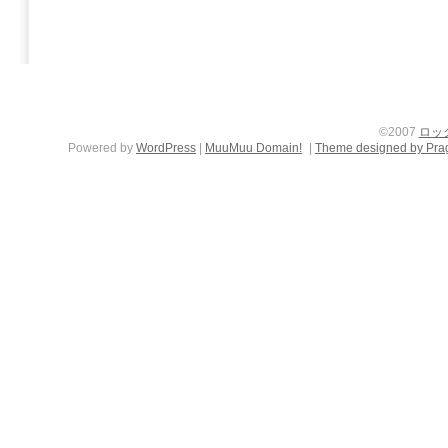
©2007
ロッ
Powered by
WordPress
|
MuuMuu Domain!
|
Theme designed by Pra