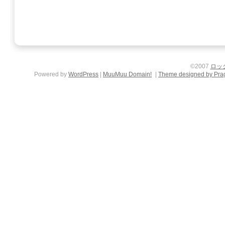
©2007
ロッ
Powered by
WordPress
|
MuuMuu Domain!
|
Theme designed by Pra