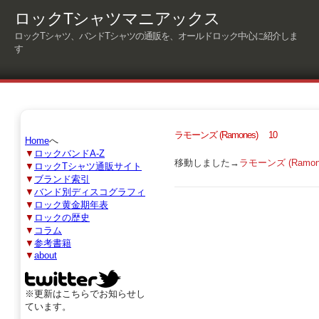
ロックTシャツマニアックス
ロックTシャツ、バンドTシャツの通販を、オールドロック中心に紹介しま
す
ラモーンズ (Ramones) 10
Home
へ
▼
ロックバンドA-Z
移動しました→
ラモーンズ (Ramo
▼
ロックTシャツ通販サイト
▼
ブランド索引
▼
バンド別ディスコグラフィ
▼
ロック黄金期年表
▼
ロックの歴史
▼
コラム
▼
参考書籍
▼
about
※更新はこちらでお知らせし
ています。