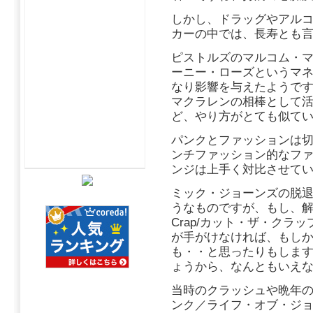
しかし、ドラッグやアル
カーの中では、長寿とも
ピストルズのマルコム・
ーニー・ローズというマ
なり影響を与えたようで
マクラレンの相棒として
ど、やり方がとても似て
パンクとファッションは
ンチファッション的なフ
ンジは上手く対比させて
ミック・ジョーンズの脱
うなものですが、もし、解散
Crap/カット・ザ・ク
が手がけなければ、もし
も・・と思ったりもしま
ょうから、なんともいえ
当時のクラッシュや晩年
ンク／ライフ・オブ・ジ