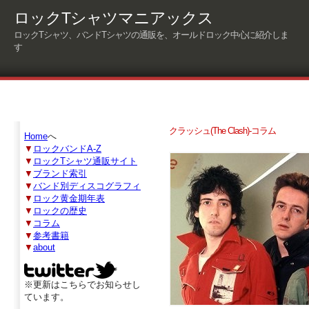
ロックTシャツマニアックス
ロックTシャツ、バンドTシャツの通販を、オールドロック中心に紹介しま
す
クラッシュ(The Clash)-コラム
Home
へ
▼
ロックバンドA-Z
▼
ロックTシャツ通販サイト
▼
ブランド索引
▼
バンド別ディスコグラフィ
▼
ロック黄金期年表
▼
ロックの歴史
▼
コラム
▼
参考書籍
▼
about
※更新はこちらでお知らせし
ています。