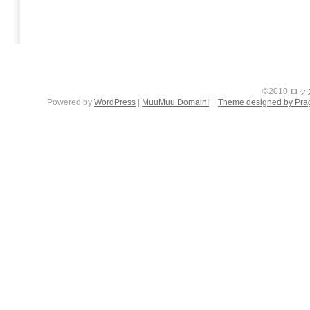
©2010
ロッ
Powered by
WordPress
|
MuuMuu Domain!
|
Theme designed by Pra