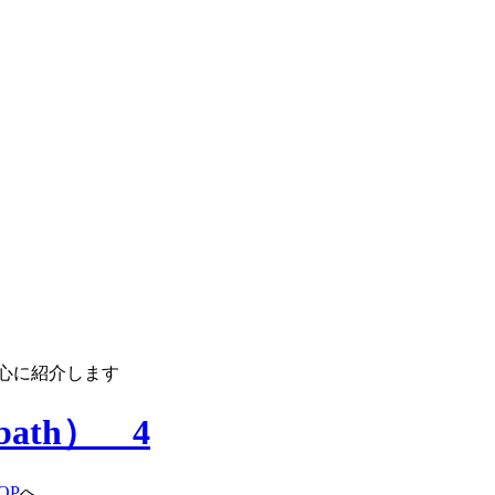
心に紹介します
ath） 4
OP
へ