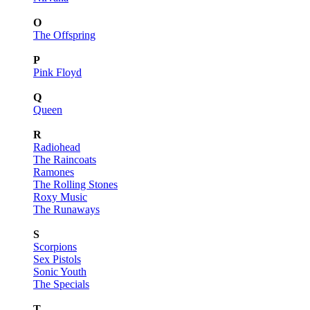
O
The Offspring
P
Pink Floyd
Q
Queen
R
Radiohead
The Raincoats
Ramones
The Rolling Stones
Roxy Music
The Runaways
S
Scorpions
Sex Pistols
Sonic Youth
The Specials
T