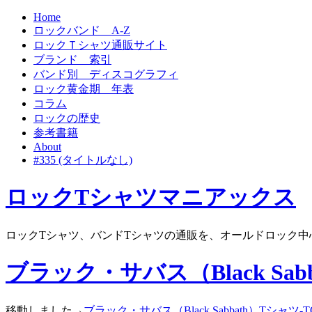
Home
ロックバンド A-Z
ロックＴシャツ通販サイト
ブランド 索引
バンド別 ディスコグラフィ
ロック黄金期 年表
コラム
ロックの歴史
参考書籍
About
#335 (タイトルなし)
ロックTシャツマニアックス
ロックTシャツ、バンドTシャツの通販を、オールドロック中
ブラック・サバス（Black Sabb
移動しました→
ブラック・サバス（Black Sabbath）Tシャツ-T