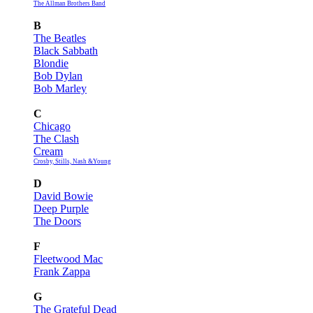
The Allman Brothers Band
B
The Beatles
Black Sabbath
Blondie
Bob Dylan
Bob Marley
C
Chicago
The Clash
Cream
Crosby, Stills, Nash &Young
D
David Bowie
Deep Purple
The Doors
F
Fleetwood Mac
Frank Zappa
G
The Grateful Dead