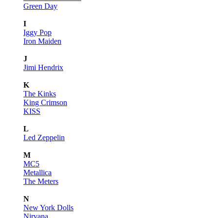
Green Day
I
Iggy Pop
Iron Maiden
J
Jimi Hendrix
K
The Kinks
King Crimson
KISS
L
Led Zeppelin
M
MC5
Metallica
The Meters
N
New York Dolls
Nirvana