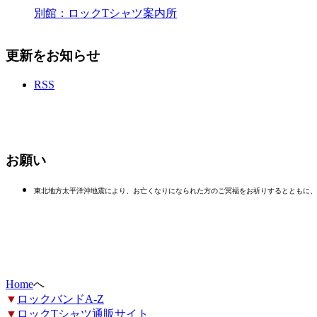
別館：ロックTシャツ案内所
更新をお知らせ
RSS
お願い
東北地方太平洋沖地震により、お亡くなりになられた方のご冥福をお祈りするとともに、
Home
へ
▼
ロックバンドA-Z
▼
ロックTシャツ通販サイト