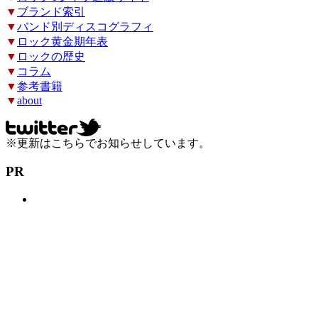
▼
ブランド索引
▼
バンド別ディスコグラフィ
▼
ロック黄金期年表
▼
ロックの歴史
▼
コラム
▼
参考書籍
▼
about
※更新はこちらでお知らせしています。
PR